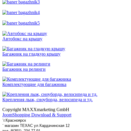
Автобокс на крышу
Багажник на гладкую крышу
Багажник на релинги
Комплектующие для багажника
Крепления лыж, сноуборда, велосипеда и тд.
Copyright MAXXmarketing GmbH
JoomShopping Download & Support
¨
г.Красноярск
¨ магазин ТЕХАС ул.Кардачинская 12
тел.:
8(391) 234-77-91